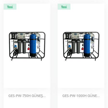
Yeni
Yeni
GES-PW-750H GÜNEŞ PANELLERİ İÇİN MOBİL SAF SU ARITMA SİSTEMLERİ
GES-PW-1000H GÜNEŞ PANELLERİ İÇİN MOBİL SAF SU ARITMA SİSTEMLERİ