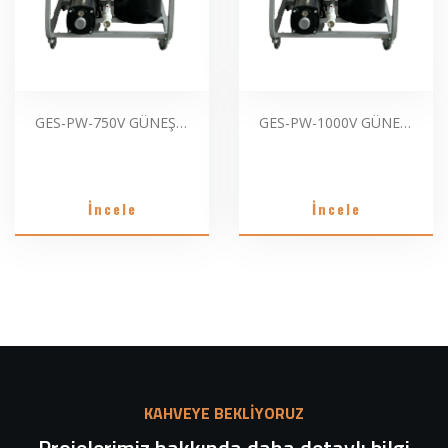
GES-PW-750V GÜNEŞ PANELLERİ İÇİN MOBİL SAF SU ARITMA SİSTEMLERİ
GES-PW-1000V GÜNEŞ PANELLERİ İÇİN MOBİL SAF SU ARITMA SİSTEMLERİ
İncele
İncele
KAHVEYE BEKLİYORUZ