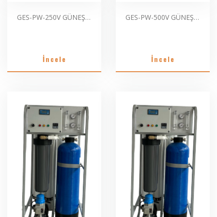
GES-PW-250V GÜNEŞ PANELLERİ İÇİN MOBİL SAF SU ARITMA SİSTEMLERİ
GES-PW-500V GÜNEŞ PANELLERİ İÇİN MOBİL SAF SU ARITMA SİSTEMLERİ
İncele
İncele