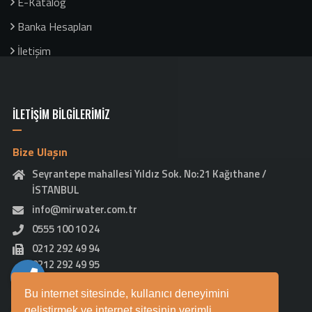
E-Katalog
Banka Hesapları
İletişim
İLETİŞİM BİLGİLERİMİZ
Bize Ulaşın
Seyrantepe mahallesi Yıldız Sok. No:21 Kağıthane /
İSTANBUL
info@mirwater.com.tr
0555 100 10 24
0212 292 49 94
0212 292 49 95
0212 292 49 96
Bu internet sitesinde, kullanıcı deneyimini
Çalışma Saatleri
geliştirmek ve internet sitesinin verimli