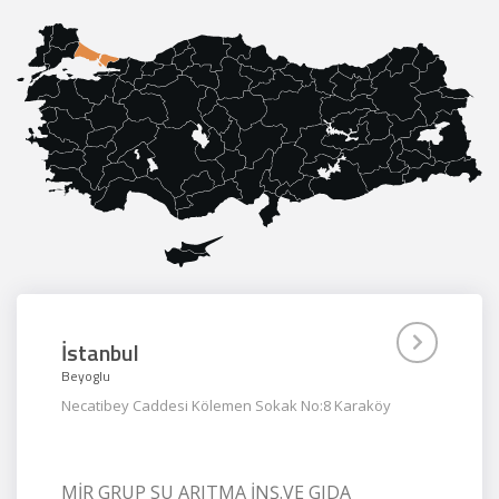
İstanbul
Beyoglu
Necatibey Caddesi Kölemen Sokak No:8 Karaköy
MİR GRUP SU ARITMA İNŞ.VE GIDA