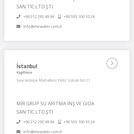
SAN.TİC.LTD.ŞTİ.
+90 212 292 49 94
+90 555 100 10 24
info@mirwater.com.tr
İstanbul
Kagithane
Seyrantepe Mahallesi Yıldız Sokak No:21
MİR GRUP SU ARITMA İNŞ.VE GIDA
SAN.TİC.LTD.ŞTİ.
+90 212 292 49 94
+90 555 100 10 24
info@mirwater.com.tr